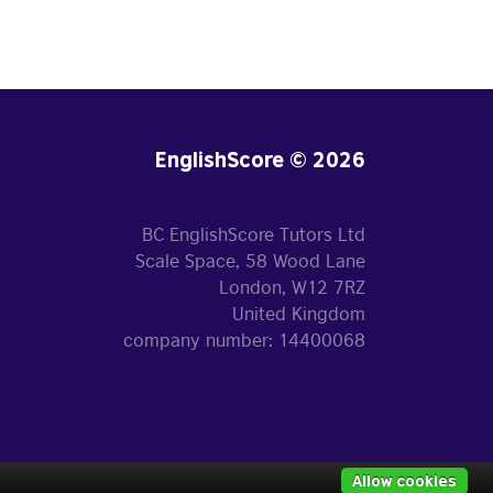
EnglishScore © 2026
BC EnglishScore Tutors Ltd
Scale Space, 58 Wood Lane
London, W12 7RZ
United Kingdom
company number: 14400068
Allow cookies