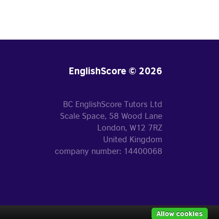
EnglishScore © 2026
BC EnglishScore Tutors Ltd
Scale Space, 58 Wood Lane
London, W12 7RZ
United Kingdom
company number: 14400068
Allow cookies